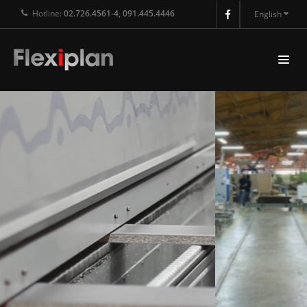
Hotline:
02.726.4561-4, 091.445.4446
English